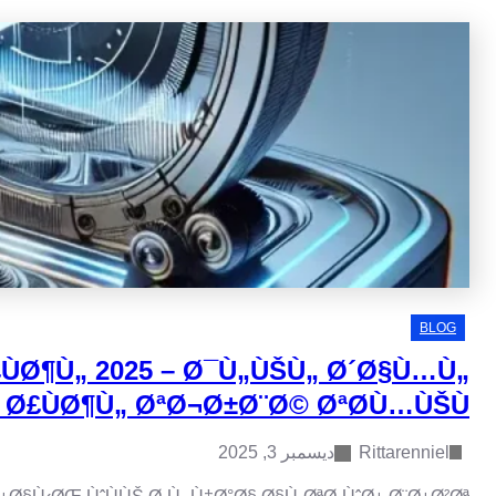
Zeemo Ø£Ø¯Ø§Ø© ØªØ­Ù…ÙŠÙ„ Ø§Ù„Ù