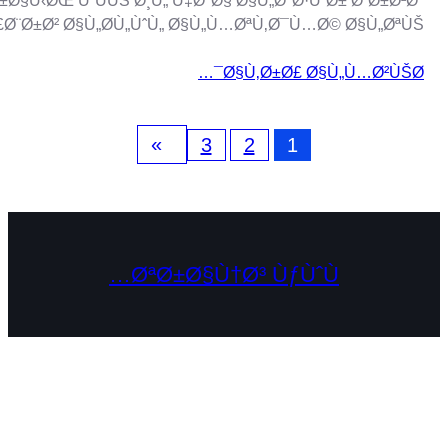
ØªØ´Ù‡Ø¯ ØµÙ†Ø§Ø¹Ø© ØªØ­Ù…ÙŠÙ„ Ø§Ù„ÙÙŠØ