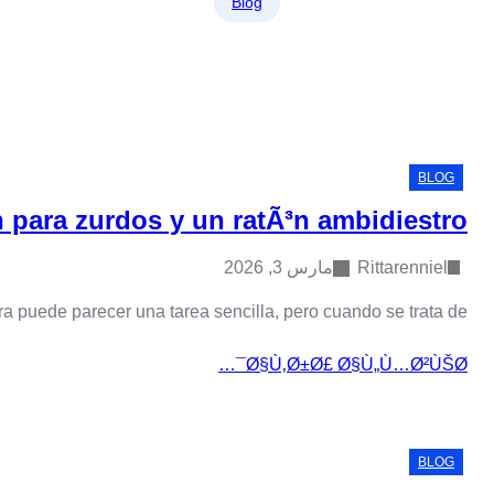
Â¿CuÃ¡l es