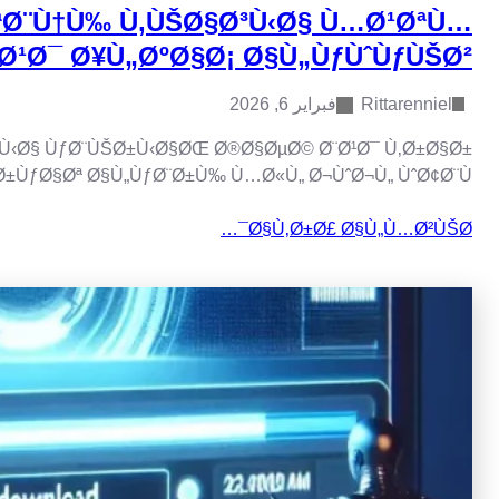
Ø³ÙˆÙ‚ Ø¥Ø¹Ù„Ø§Ù†Ø§Øª Ø±
Ø¯Ù‹Ø§ Ù„Ù„Ø¹Ø±
ØªØ´Ù‡Ø¯ Ø³ÙˆÙ‚ Ø§Ù„Ø¥Ø¹Ù„Ø§Ù†Ø§Øª Ø§