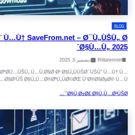
ÙƒÙŠÙÙŠØ© ØªØ­Ù…ÙŠÙ„ ÙÙŠØ
ÙŠÙØ¹ØªØ¨Ø± SaveFrom.net Ù…Ù† Ø£Ø¨Ø±Ø² 