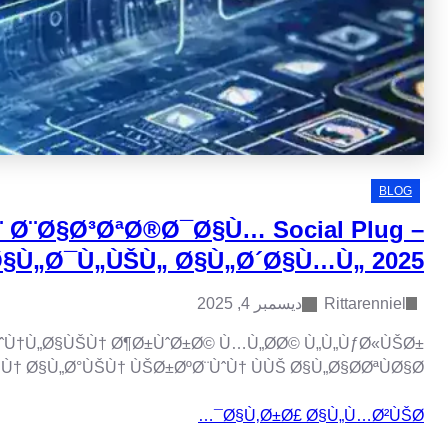
ØªØ­Ù…ÙŠÙ„ Ø§Ù„ÙÙŠØ¯ÙŠÙˆÙ
ÙÙŠ Ø¹Ø§Ù„Ù… Ø§Ù„ÙŠÙˆÙ… Ø§Ù„Ø±Ù‚Ù…ÙŠØŒ Ø£ØµØ